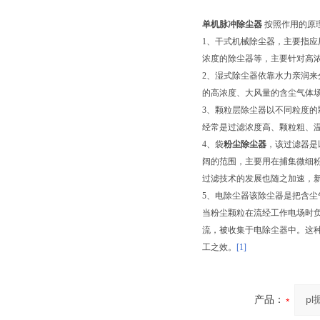
单机脉冲除尘器
按照作用的原
1、干式机械除尘器，主要指
浓度的除尘器等，主要针对高
2、湿式除尘器依靠水力亲润
的高浓度、大风量的含尘气体
3、颗粒层除尘器以不同粒度
经常是过滤浓度高、颗粒粗、
4、袋
粉尘除尘器
，该过滤器是
阔的范围，主要用在捕集微细
过滤技术的发展也随之加速，
5、电除尘器该除尘器是把含
当粉尘颗粒在流经工作电场时
流，被收集于电除尘器中。这
工之效。
[1]
产品：