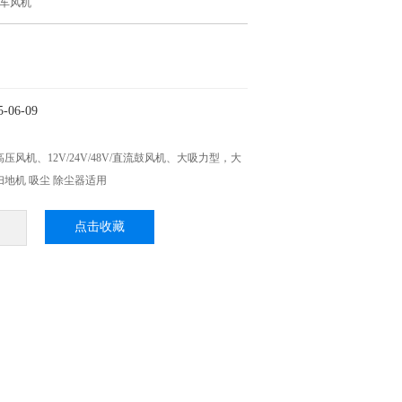
车风机
06-09
压风机、12V/24V/48V/直流鼓风机、大吸力型，大
扫地机 吸尘 除尘器适用
点击收藏