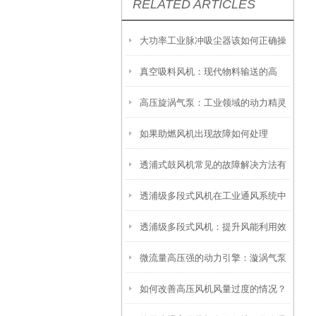
RELATED ARTICLES
大功率工业脉冲吸尘器该如何正确操
真空吸料风机：现代物料输送的高
作
高压旋涡气泵：工业领域的动力精灵
效“气力引擎”
如果助燃风机出现故障如何处理
透浦式鼓风机常见的故障解决方法有
透浦级多段式风机在工业通风系统中
哪些？
透浦级多段式风机：提升风能利用效
的重要作用
微流量高压强的动力引擎：漩涡气泵
率的创新技术
如何改善高压风机风量过度的情况？
的技术特性与应用图谱