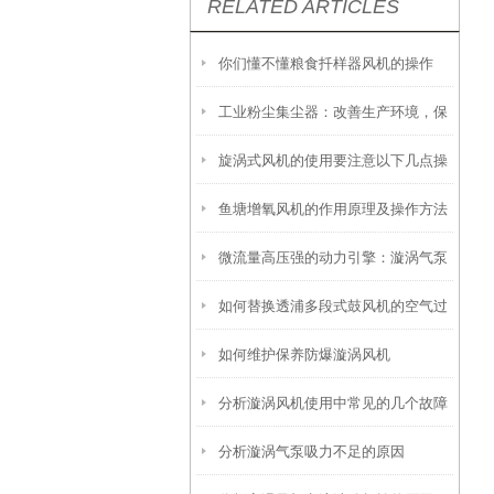
RELATED ARTICLES
你们懂不懂粮食扦样器风机的操作
工业粉尘集尘器：改善生产环境，保
旋涡式风机的使用要注意以下几点操
障员工健康
鱼塘增氧风机的作用原理及操作方法
作
微流量高压强的动力引擎：漩涡气泵
介绍
如何替换透浦多段式鼓风机的空气过
的技术特性与应用图谱
如何维护保养防爆漩涡风机
滤器
分析漩涡风机使用中常见的几个故障
分析漩涡气泵吸力不足的原因
原因