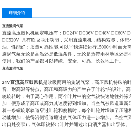
详细介绍
直流漩涡气泵
直流高压鼓风机额定电压有：DC24V DC36V DC48V DC60V DC72
DC520V 具有吹吸两用功能，采用直流电机，结构紧凑，体
油。性能好；质量可靠性能,可以平稳连续运行15000小时而无
旋涡气泵无论是高温还是低温条件，无论是热带雨林地区还是4
使用，我们的产品都可以持续、安全、可靠、长效地工作。
直流漩涡气泵
24V直流高压鼓风机
是吹吸两用的旋涡气泵，高压风机特殊的
音、耐高温等特点。高压和高吸力的产生在于叶轮*的设计。
轮旋转时，由于离心作用，两个叶片中的空气被快速地往外缘
加，便形成了高压或高力其速度得到增加。当空气被风道重新
着一条螺旋形轨道穿过叶轮和侧槽时，每个叶轮片增加了压缩和
动能增加，使得沿侧通道通过的气体压力进一步增加。当空气
出口处变窄)，气体即被挤出叶片并通过出口消声器排出泵体。