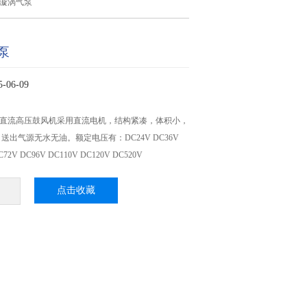
流漩涡气泵
泵
06-09
V直流高压鼓风机采用直流电机，结构紧凑，体积小，
出气源无水无油。额定电压有：DC24V DC36V
C72V DC96V DC110V DC120V DC520V
点击收藏