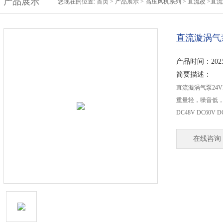
产品展示
您现在的位置:
首页
>
产品展示
>
高压风机系列
>
直流改
>直
直流漩涡气
产品时间：2025-
简要描述：
直流漩涡气泵24
重量轻，噪音低，送
DC48V DC60V D
在线咨询