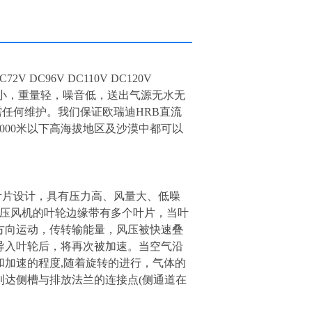
V DC96V DC110V DC120V
积小，重量轻，噪音低，送出气源无水无
需任何维护。我们保证欧瑞迪HRB直流
000米以下高海拔地区及沙漠中都可以
叶片设计，具有压力高、风量大、低噪
高压风机的叶轮边缘带有多个叶片，当叶
方向运动，传转输能量，风压被快速叠
导入叶轮后，将再次被加速。当空气沿
加速的程度,随着旋转的进行，气体的
到达侧槽与排放法兰的连接点(侧通道在