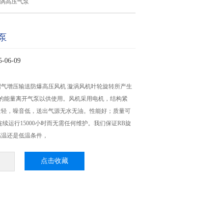
旋涡高压气泵
泵
06-09
气增压输送防爆高压风机 漩涡风机叶轮旋转所产生
*的能量离开气泵以供使用。风机采用电机，结构紧
量轻，噪音低，送出气源无水无油。性能好；质量可
连续运行15000小时而无需任何维护。我们保证RB旋
高温还是低温条件，
点击收藏