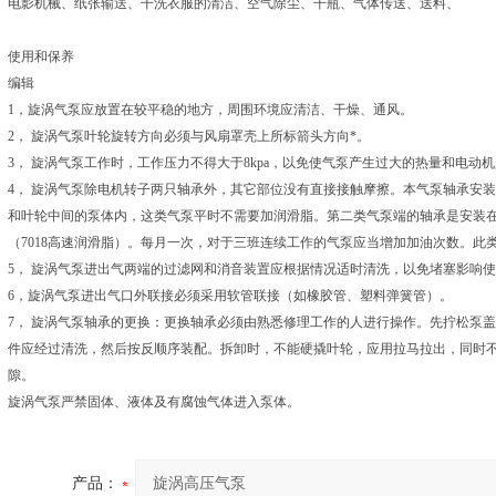
电影机械、纸张输送、干洗衣服的清洁、空气除尘、干瓶、气体传送、送料、
使用和保养
编辑
1，旋涡气泵应放置在较平稳的地方，周围环境应清洁、干燥、通风。
2， 旋涡气泵叶轮旋转方向必须与风扇罩壳上所标箭头方向*。
3， 旋涡气泵工作时，工作压力不得大于8kpa，以免使气泵产生过大的热量和电动
4， 旋涡气泵除电机转子两只轴承外，其它部位没有直接接触摩擦。本气泵轴承安
和叶轮中间的泵体内，这类气泵平时不需要加润滑脂。第二类气泵端的轴承是安装
（7018高速润滑脂）。每月一次，对于三班连续工作的气泵应当增加加油次数。此
5， 旋涡气泵进出气两端的过滤网和消音装置应根据情况适时清洗，以免堵塞影响
6，旋涡气泵进出气口外联接必须采用软管联接（如橡胶管、塑料弹簧管）。
7， 旋涡气泵轴承的更换：更换轴承必须由熟悉修理工作的人进行操作。先拧松泵
件应经过清洗，然后按反顺序装配。拆卸时，不能硬撬叶轮，应用拉马拉出，同时
隙。
旋涡气泵严禁固体、液体及有腐蚀气体进入泵体。
产品：