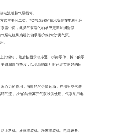
机超电流引起气泵损坏。
装方式主要分二类。*类气泵端的轴承安装在电机机座
在泵盖中间，此类气泵端的轴承应定期加润滑脂
类气泵电机风扇端的轴承维护保养按*类气泵。
使用。
盖上的螺钉，然后按图示顺序逐一拆卸零件，拆下的零
不要遗漏调节垫片，以免影响出厂时已调节器好的间
了离心力的作用，向叶轮的边缘运动，在那里空气进
环气流，以*的能量离开气泵以供使用。气泵采用电
自动上料机、液体灌装机、粉末灌装机、电焊设备、