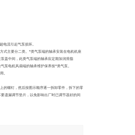
机超电流引起气泵损坏。
装方式主要分二类。*类气泵端的轴承安装在电机机座
在泵盖中间，此类气泵端的轴承应定期加润滑脂
类气泵电机风扇端的轴承维护保养按*类气泵。
使用。
盖上的螺钉，然后按图示顺序逐一拆卸零件，拆下的零
不要遗漏调节垫片，以免影响出厂时已调节器好的间