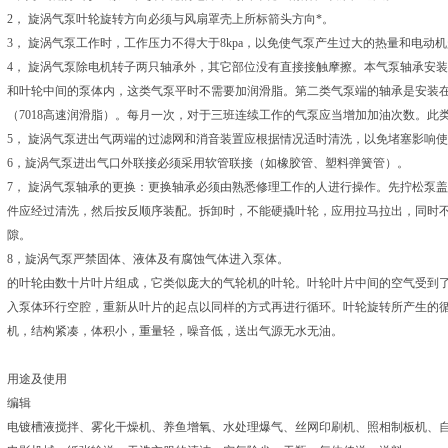
2， 旋涡气泵叶轮旋转方向必须与风扇罩壳上所标箭头方向*。
3， 旋涡气泵工作时，工作压力不得大于8kpa，以免使气泵产生过大的热量和电动
4， 旋涡气泵除电机转子两只轴承外，其它部位没有直接接触摩擦。本气泵轴承安
和叶轮中间的泵体内，这类气泵平时不需要加润滑脂。第二类气泵端的轴承是安装
（7018高速润滑脂）。每月一次，对于三班连续工作的气泵应当增加加油次数。此
5， 旋涡气泵进出气两端的过滤网和消音装置应根据情况适时清洗，以免堵塞影响
6，旋涡气泵进出气口外联接必须采用软管联接（如橡胶管、塑料弹簧管）。
7， 旋涡气泵轴承的更换：更换轴承必须由熟悉修理工作的人进行操作。先拧松泵
件应经过清洗，然后按反顺序装配。拆卸时，不能硬撬叶轮，应用拉马拉出，同时
隙。
8，旋涡气泵严禁固体、液体及有腐蚀气体进入泵体。
的叶轮由数十片叶片组成，它类似庞大的气轮机的叶轮。叶轮叶片中间的空气受到
入泵体环行空腔，重新从叶片的起点以同样的方式再进行循环。叶轮旋转所产生的循
机，结构紧凑，体积小，重量轻，噪音低，送出气源无水无油。
用途及使用
编辑
电镀槽液搅拌、雾化干燥机、养鱼增氧、水处理爆气、丝网印刷机、照相制板机、