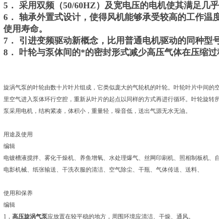
5． 采用双频（50/60HZ）及宽电压的电机使其满足
6． 轴承外置式设计，使得风机能够承受较高的工作温
使用寿命。
7． 引进变频驱动新概念，比用普通电机驱动的同种型号
8． 叶轮与泵体间的*的密封形式减少高压气体在压缩
旋涡气泵的叶轮由数十片叶片组成，它类似庞大的气轮机的叶轮。叶轮叶片中间的
里空气进入泵体环行空腔，重新从叶片的起点以同样的方式再进行循环。叶轮旋转所
泵采用电机，结构紧凑，体积小，重量轻，噪音低，送出气源无水无油。
用途及使用
编辑
电镀槽液搅拌、雾化干燥机、养鱼增氧、水处理爆气、丝网印刷机、照相制板机、
电影机械、纸张输送、干洗衣服的清洁、空气除尘、干瓶、气体传送、送料、
使用和保养
编辑
1，
高压旋涡气泵
应放置在较平稳的地方，周围环境应清洁、干燥、通风。