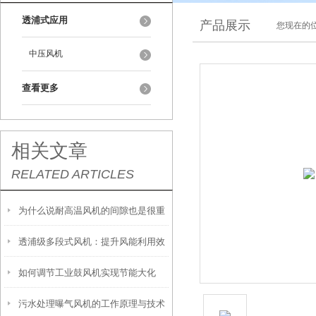
透浦式应用
产品展示
您现在的位
中压风机
查看更多
相关文章
RELATED ARTICLES
为什么说耐高温风机的间隙也是很重
透浦级多段式风机：提升风能利用效
要的问题？
如何调节工业鼓风机实现节能大化
率的创新技术
污水处理曝气风机的工作原理与技术