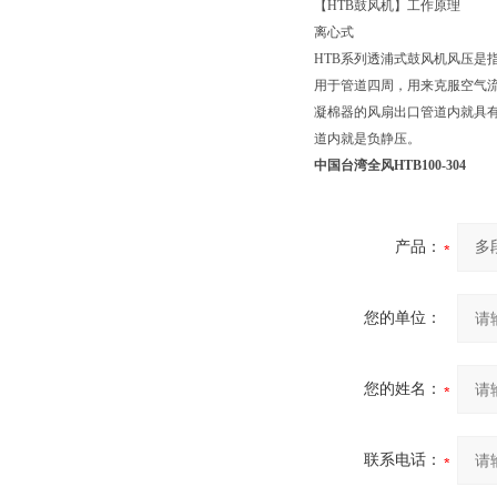
【HTB鼓风机】工作原理
离心式
HTB系列透浦式鼓风机风压是
用于管道四周，用来克服空气
凝棉器的风扇出口管道内就具
道内就是负静压。
中国台湾全风HTB100-304
产品：
您的单位：
您的姓名：
联系电话：