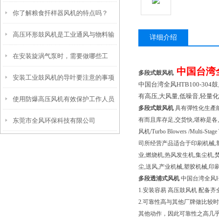
你了解粮食扦样器风机的特点吗？
优势
高压环形鼓风机是工业通风与物料输
详细介绍
在安装旋涡气泵时，需要做哪些工
送的理想选择
中国台湾全风
多段式鼓风机
安装工业鼓风机的导叶要注意的事项
作？
中国台湾全风HTB100-3
有高压,大风量,低噪音,轻量化
使用防爆高压风机有效保护工作人员
多段式鼓风机
具有彈性化生產能
有而且库存足,交货快,堪称是各户们眼
东莞市全风环保科技有限公司
安全
风机/Turbo Blowers /Multi-
司所经营产品适合于印刷机械,塑
业,燃烧机,热风发生机,集尘机,
尘,送风,产业机械,塑胶机械,
多段透浦式风机
中国台湾全风HT
1.安装容易 高压鼓风机 配
2.可靠性高与其他厂牌做比较
其他动作，因此可靠性之高几乎