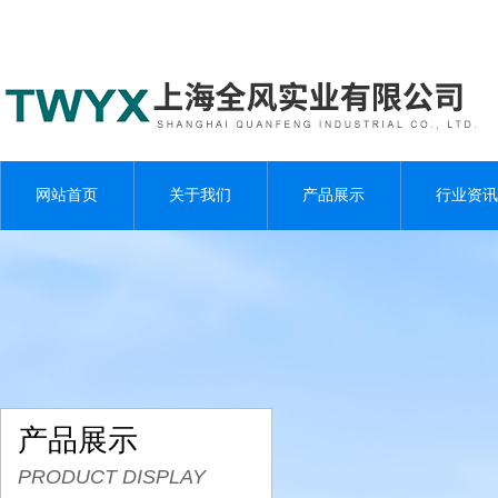
网站首页
关于我们
产品展示
行业资讯
产品展示
PRODUCT DISPLAY