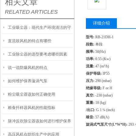
相关文章
RELATED ARTICLES
详细介绍
工业吸尘器：现代生产环境清洁的守
型号:
RB-21DH-1
直流鼓风机的特点有哪些
护者
段数:
单段
频率:
50(Hz)
工业除尘器的选型要考虑哪些因素
功率:
0.55 (Kw)
流量:
47 (m³/h)
说一说防爆风机的特点
保护等级:
IP55
如何维护保养漩涡气泵
压力:
290 (mbar)
绝缘等级:
F or H
粉尘吸尘器该如何正确使用
真空:
-230 (mbar)
重量:
18 (kg)
粮食扦样器风机的性能指标
/出口:
G 1 ¼ (inch)
噪音:
57 dB(A)
脉冲反吹除尘器该如何进行维护保养
旋涡式气泵尺寸(L*W*H):
293 ×
高压风机在纺织生产中的应用