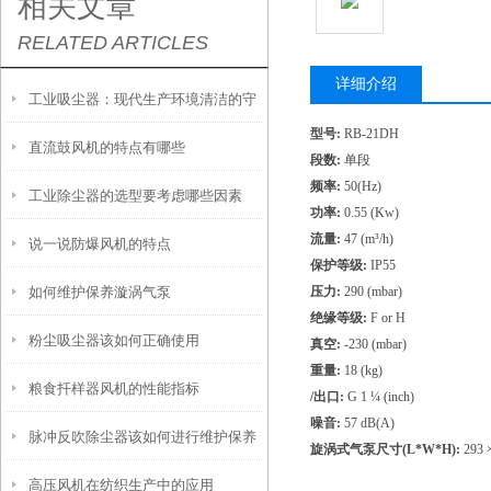
相关文章
RELATED ARTICLES
详细介绍
工业吸尘器：现代生产环境清洁的守
型号:
RB-21DH
直流鼓风机的特点有哪些
护者
段数:
单段
频率:
50(Hz)
工业除尘器的选型要考虑哪些因素
功率:
0.55 (Kw)
流量:
47 (m³/h)
说一说防爆风机的特点
保护等级:
IP55
如何维护保养漩涡气泵
压力:
290 (mbar)
绝缘等级:
F or H
粉尘吸尘器该如何正确使用
真空:
-230 (mbar)
重量:
18 (kg)
粮食扦样器风机的性能指标
/出口:
G 1 ¼ (inch)
噪音:
57 dB(A)
脉冲反吹除尘器该如何进行维护保养
旋涡式气泵尺寸(L*W*H):
293 ×
高压风机在纺织生产中的应用