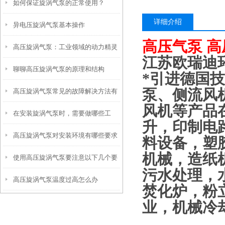
如何保证旋涡气泵的正常使用？
详细介绍
异电压旋涡气泵基本操作
高压气泵 
高压旋涡气泵：工业领域的动力精灵
江苏欧瑞迪
聊聊高压旋涡气泵的原理和结构
*引进德国
泵、侧流风
高压旋涡气泵常见的故障解决方法有
风机等产品
在安装旋涡气泵时，需要做哪些工
哪些？
升，印制电
高压旋涡气泵对安装环境有哪些要求
作？
料设备，塑
机械，造纸
使用高压旋涡气泵要注意以下几个要
污水处理，
高压旋涡气泵温度过高怎么办
点
焚化炉，粉
业，机械冷