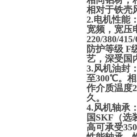
相同铝材，
相对于铁壳
2.电机性
宽频，宽压电
220/380/
防护等级 
艺，深受国
3.风机油封
至300℃
作介质温度2
久。
4.风机轴承
国SKF（
高可承受35