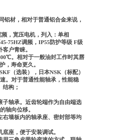
相同铝材，相对于普通铝合金来说，
宽频，宽压电机，列入：单相
率可45-75HZ调频，IP55防护等级 F级
外客户青睐。
300℃。相对于一般油封工作时其唇
维护，寿命更久。
SKF（选装），日本NSK（标配）
的转速。对于普通性能轴承，性能稳
。结构；
面滚子轴承。近齿轮端作为自由端选
子的轴向位移。
左右墙板内的轴承座、密封部等均
机底座，便于安装调试。
选用三角皮带轮变速的方式。联轴