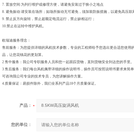
7. 置放空间:为列行维护或修理方便，请避免安装过于狭小之地点
8. 避免振动:请安装在场所；如场所振动无可避免，须加装防振措施，以避免高压
9. 禁止反方向旋转，禁止超额定电流运行，禁止缺相运行；
10.禁止在运转中维护风机。
欧瑞迪服务理念：
售前服务：为您提供详细的风机技术参数，专业的工程师给予您选出更合适您使用
品，让您花钱花的更划算。
2.售中服务：我公司专职服务人员和您一起跟踪货物，直到货物安全到达您的手里。
3.售后服务：我们每台风机佩带详细的操作说明书，操作员可按照说明书要求来简
可咨询我公司专业的技术专员，为您讲解操作方案。
4.质量保证：易损件除外，我们全系列产品18个月质量保证。
产品：
您的单位：