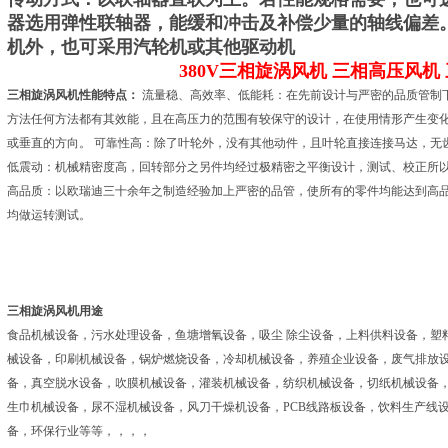
器选用弹性联轴器，能缓和冲击及补偿少量的轴线偏差
机外，也可采用汽轮机或其他驱动机
380V三相旋涡风机
三相高压风机
三相旋涡风机性能特点：
流量稳、高效率、低能耗：在先前设计与严密的品质管制下
方法任何方法都有其效能，且在高压力的范围有较保守的设计，在使用情形产生变化
或垂直的方向。 可靠性高：除了叶轮外，没有其他动件，且叶轮直接连接马达，无
低震动：机械精密度高，回转部分之另件均经过极精密之平衡设计，测试、校正所以
高品质：以欧瑞迪三十余年之制造经验加上严密的品管，使所有的零件均能达到高
均做运转测试。
三相旋涡风机用途
食品机械设备，污水处理设备，鱼塘增氧设备，吸尘 除尘设备，上料供料设备，塑
械设备，印刷机械设备，锅炉燃烧设备，冷却机械设备，养殖企业设备，废气排放
备，真空脱水设备，吹膜机械设备，灌装机械设备，纺织机械设备，切纸机械设备
生巾机械设备，尿不湿机械设备，风刀干燥机设备，PCB线路板设备，饮料生产线
备，环保行业等等，，，，