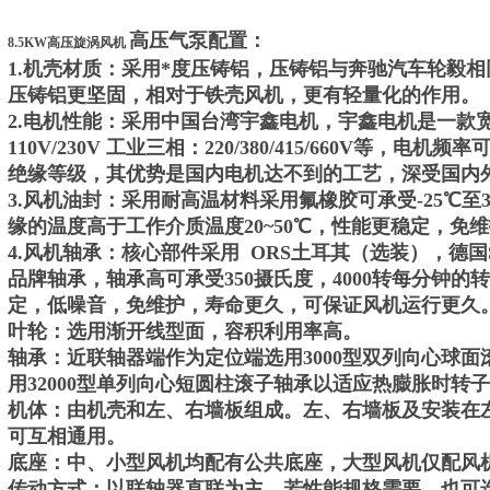
高压气泵配置：
8.5KW高压旋涡风机
1.机壳材质：采用*度压铸铝，压铸铝与奔驰汽车轮毅
压铸铝更坚固，相对于铁壳风机，更有轻量化的作用。
2.电机性能：采用中国台湾宇鑫电机，宇鑫电机是一款
110V/230V 工业三相：220/380/415/660V等，电机频
绝缘等级，其优势是国内电机达不到的工艺，深受国内
3.风机油封：采用耐高温材料采用氟橡胶可承受-25℃至
缘的温度高于工作介质温度20~50℃，性能更稳定，免
4.风机轴承：核心部件采用 ORS土耳其（选装），德国
品牌轴承，轴承高可承受350摄氏度，4000转每分钟
定，低噪音，免维护，寿命更久，可保证风机运行更久
叶轮：选用渐开线型面，容积利用率高。
轴承：近联轴器端作为定位端选用3000型双列向心球
用32000型单列向心短圆柱滚子轴承以适应热臌胀时转
机体：由机壳和左、右墙板组成。左、右墙板及安装在
可互相通用。
底座：中、小型风机均配有公共底座，大型风机仅配风
传动方式：以联轴器直联为主。若性能规格需要，也可