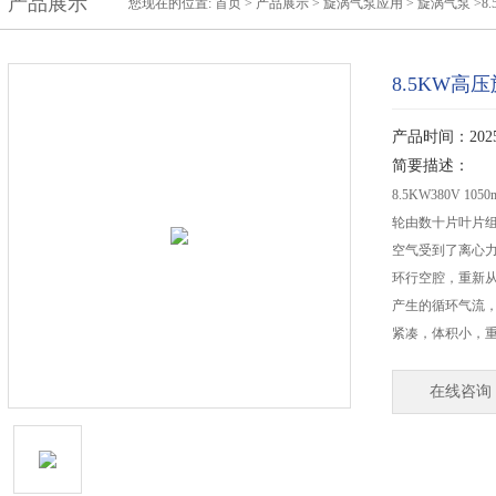
产品展示
您现在的位置:
首页
>
产品展示
>
旋涡气泵应用
>
旋涡气泵
>8
8.5KW高
产品时间：2025-
简要描述：
8.5KW380V 1
轮由数十片叶片
空气受到了离心
环行空腔，重新
产生的循环气流
紧凑，体积小，
在线咨询