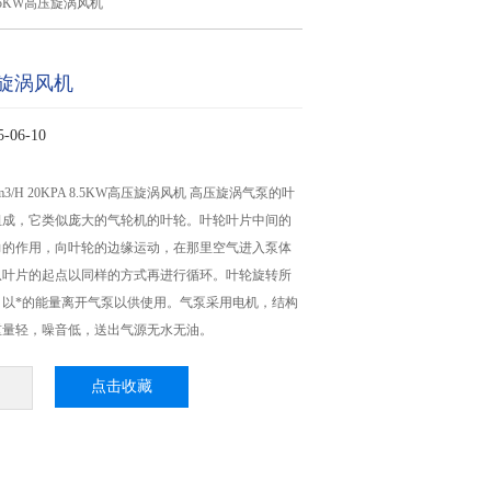
.5KW高压旋涡风机
压旋涡风机
06-10
050m3/H 20KPA 8.5KW高压旋涡风机 高压旋涡气泵的叶
组成，它类似庞大的气轮机的叶轮。叶轮叶片中间的
力的作用，向叶轮的边缘运动，在那里空气进入泵体
从叶片的起点以同样的方式再进行循环。叶轮旋转所
，以*的能量离开气泵以供使用。气泵采用电机，结构
重量轻，噪音低，送出气源无水无油。
点击收藏