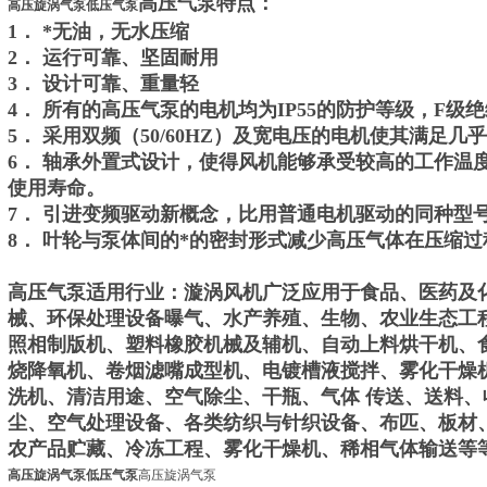
高压气泵特点：
高压旋涡气泵低压气泵
1． *无油，无水压缩
2． 运行可靠、坚固耐用
3． 设计可靠、重量轻
4． 所有的高压气泵的电机均为IP55的防护等级，F级
5． 采用双频（50/60HZ）及宽电压的电机使其满足
6． 轴承外置式设计，使得风机能够承受较高的工作温
使用寿命。
7． 引进变频驱动新概念，比用普通电机驱动的同种型号
8． 叶轮与泵体间的*的密封形式减少高压气体在压缩
高压气泵适用行业：漩涡风机广泛应用于食品、医药及
械、环保处理设备曝气、水产养殖、生物、农业生态工
照相制版机、塑料橡胶机械及辅机、自动上料烘干机、
烧降氧机、卷烟滤嘴成型机、电镀槽液搅拌、雾化干燥
洗机、清洁用途、空气除尘、干瓶、气体 传送、送料
尘、空气处理设备、各类纺织与针织设备、布匹、板材
农产品贮藏、冷冻工程、雾化干燥机、稀相气体输送等
高压旋涡气泵低压气泵
高压旋涡气泵