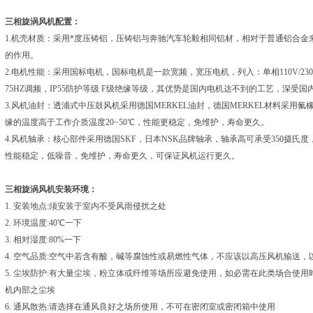
三相旋涡风机配置：
1.机壳材质：采用*度压铸铝，压铸铝与奔驰汽车轮毅相同铝材，相对于普通铝合
的作用。
2.电机性能：采用国标电机，国标电机是一款宽频，宽压电机，列入：单相110V/230V 工业三
75HZ调频，IP55防护等级 F级绝缘等级，其优势是国内电机达不到的工艺，深受
3.风机油封：透浦式中压鼓风机采用德国MERKEL油封，德国MERKEL材料采用氟
缘的温度高于工作介质温度20~50℃，性能更稳定，免维护，寿命更久。
4.风机轴承：核心部件采用德国SKF，日本NSK品牌轴承，轴承高可承受350摄氏
性能稳定，低噪音，免维护，寿命更久，可保证风机运行更久。
三相旋涡风机安装环境：
1. 安装地点:须安装于室内不受风雨侵扰之处
2. 环境温度:40℃一下
3. 相对湿度:80%一下
4. 空气品质:空气中若含有酸，碱等腐蚀性或易燃性气体，不应该以高压风机输送，
5. 尘埃防护:有大量尘埃，粉立体或纤维等场所应避免使用，如必需在此类场合使
机内部之尘埃
6. 通风散热:请选择在通风良好之场所使用，不可在密闭室或密闭箱中使用