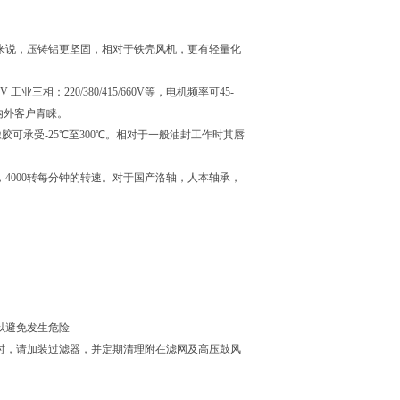
金来说，压铸铝更坚固，相对于铁壳风机，更有轻量化
相：220/380/415/660V等，电机频率可45-
国内外客户青睐。
橡胶可承受-25℃至300℃。相对于一般油封工作时其唇
度，4000转每分钟的转速。对于国产洛轴，人本轴承，
以避免发生危险
用时，请加装过滤器，并定期清理附在滤网及高压鼓风