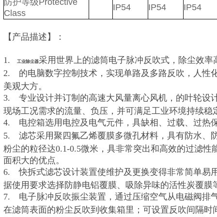
防护等级Protective
IP54
IP54
IP54
Class
【产品描述】：
1.
采用世界上的滤筒电子脉冲反吹式，除尘效率
工业除尘器
2.
的电脑数字控制技术，实现单路及多路反吹，人性
美观大方。
3.
专业设计并订制的高速大风量离心风机，的叶轮设
现场工况需求的流量、负压，并可满足工业环境持续稳
4.
电控箱选用电控及电气元件，具缺相、过载、过热
5.
滤芯采用聚四氟乙烯覆膜多微孔材料，具有防水、
粉尘的粒径达0.1-0.5微米，具非常突出和高效的过滤
面积大的优点。
6.
快拆式滤芯设计装置使维护及更换变得非常简单易
据使用要求选择防静电铝覆膜、吸除异味的活性炭覆膜
7.
电子脉冲反吹振尘装置，通过压缩空气从电磁阀排气
在滤筒表面的粉尘反吹到收集箱里；可设置反吹间隔时