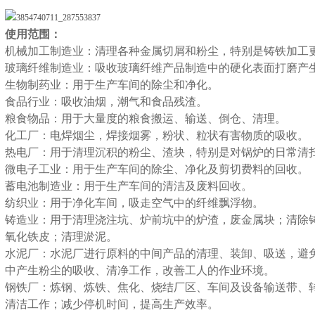
使用范围：
机械加工制造业：清理各种金属切屑和粉尘，特别是铸铁加工
玻璃纤维制造业：吸收玻璃纤维产品制造中的硬化表面打磨产
生物制药业：用于生产车间的除尘和净化。
食品行业：吸收油烟，潮气和食品残渣。
粮食物品：用于大量度的粮食搬运、输送、倒仓、清理。
化工厂：电焊烟尘，焊接烟雾，粉状、粒状有害物质的吸收。
热电厂：用于清理沉积的粉尘、渣块，特别是对锅炉的日常清
微电子工业：用于生产车间的除尘、净化及剪切费料的回收。
蓄电池制造业：用于生产车间的清洁及废料回收。
纺织业：用于净化车间，吸走空气中的纤维飘浮物。
铸造业：用于清理浇注坑、炉前坑中的炉渣，废金属块；清除
氧化铁皮；清理淤泥。
水泥厂：水泥厂进行原料的中间产品的清理、装卸、吸送，避
中产生粉尘的吸收、清净工作，改善工人的作业环境。
钢铁厂：炼钢、炼铁、焦化、烧结厂区、车间及设备输送带、
清洁工作；减少停机时间，提高生产效率。