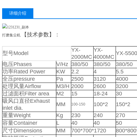
详细介绍
【技术参数】：
打磨集尘机
YX-
YX-
型号Model
YX-550
2000MC
4000MC
电压Phases
V/Hz
380/50
380/50
380/50
功率Rated Power
KW
2.2
4
5.5
全压pressure
Pa
2500
3120
4000
处理风量Airflow
M3/H
2000
2600
3200
过滤面积Filter area
M2
15
18-24
30
吸风口直径Exhaust
MM
100*2
150*2
100-150
inlet dia.
重量Weight
Kg
230
240
270
容量Container
L
40
40
50
尺寸Dimensions
MM
700*700*1720
800*800