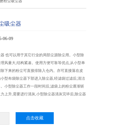
打磨粉尘吸尘器
尘吸尘器
06-09
器 也可以用于其它行业的局部尘源除尘用。小型除
理风量大,结构紧凑。使用方便可靠等优点,从小型单
清除下来的粉尘可直接排除入仓内。亦可直接落在皮
小型布袋除尘器下部进入除尘器,经滤袋过滤后,清洁
。小型除尘器工作一段时间后,滤袋上的粉尘逐渐斩
力上升,需要进行清灰,小型除尘器清灰完毕后,除尘器
。
点击收藏