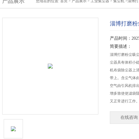
产品展示
您现在的位置:
首页
>
产品展示
>
工业集尘器
>
集尘机
>淄博
淄博打磨粉
产品时间：2025-
简要描述：
淄博打磨粉尘吸尘
尘器具有体积小处
机布袋除尘器上
带上。含尘气体由
空气由引风机排出
增多致使使滤袋阻
又正常进行工作
在线咨询