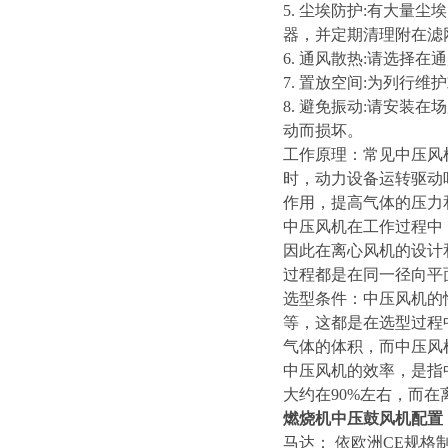
5. 尘埃防护:有大
器，并定期清理附在滤
6. 通风散热:请选择
7. 置放空间:为列行
8. 避免振动:请安
动而损坏。
工作原理：常见中压风
时，动力设备运转驱动
作用，提高气体的压力
中压风机在工作过程中
因此在离心风机的设计
过程都是在同一径向平
选型条件：中压风机的
等，这都是在选型过程
气体的体积，而中压风
中压风机的效率，是指
大约在90%左右，而
燃烧机中压鼓风机
配置
马达： 依欧洲CE规格