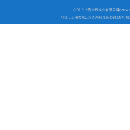
© 2019 上海全风实业有限公司(www.s
地址：上海市松江区九亭镇九新公路338号 