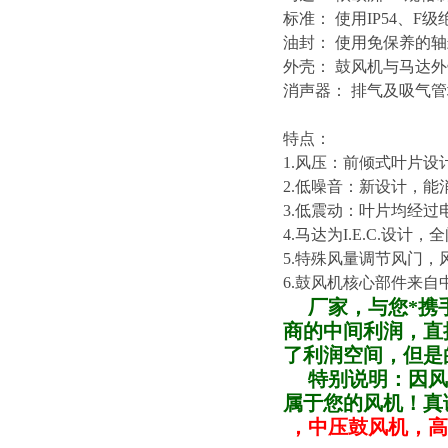
标准： 使用IP54、F
油封： 使用免保养的
外壳： 鼓风机与马达
消声器： 排气及吸气
特点：
1.风压：前倾式叶片
2.低噪音：新设计，
3.低震动：叶片均经
4.马达为
I.E.C.设
5.特殊风量调节风门
6.鼓风机核心部件来
厂家，与您*携手
商的中间利润，直
了利润空间，但是
特别说明：因风
属于您的风机！真
，中压鼓风机，高