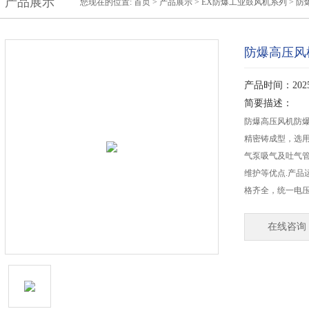
产品展示
您现在的位置:
首页
>
产品展示
>
EX防爆工业鼓风机系列
>
防
防爆高压风
产品时间：2025-
简要描述：
防爆高压风机防
精密铸成型，选
气泵吸气及吐气
维护等优点.产品
格齐全，统一电压设
在线咨询