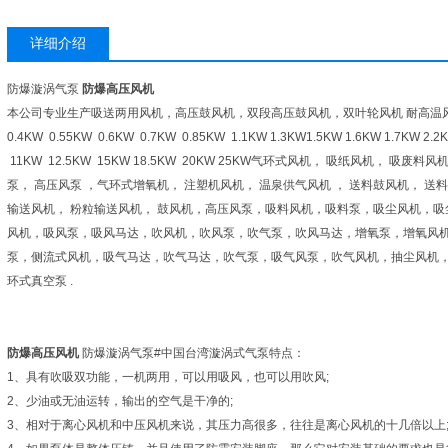
详细介绍
防爆漩涡气泵
防爆高压风机
本公司专业生产吸送两用风机，高压鼓风机，双段高压鼓风机，双叶轮风机 耐高温风机 
0.4KW 0.55KW 0.6KW 0.7KW 0.85KW 1.1KW 1.3KW1.5KW 1.6KW 1.7KW 2.
11KW 12.5KW 15KW 18.5KW 20KW 25KW气环式风机， 吸纸风机， 
泵， 高压风泵 ，气环式增氧机， 注塑机风机， 温泉供气风机 ， 送料鼓风机， 送
输送风机， 粉粒输送风机， 鼓风机，高压风泵，吸料风机，吸料泵，吸尘风机，
风机，吸风泵，吸风马达，吹风机，吹风泵，吹气泵，吹风马达，增氧泵，增氧风
泵，侧流式风机，吸气马达，吹气马达，吹气泵，吸气风泵，吹气风机，抽尘风机，
环式真空泵 .
防爆高压风机
防爆漩涡气泵#中国台湾漩涡式气泵特点：
1、具有吹吸双功能，一机两用，可以用吸风，也可以用吹风;
2、少油或无油运转，输出的空气是干净的;
3、相对于离心风机和中压风机来说，其压力高很多，往往是离心风机的十几倍以上