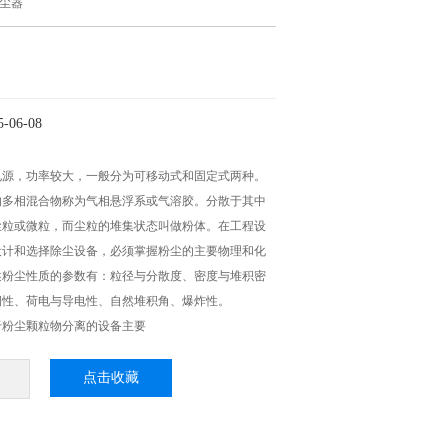
尘器
06-08
电源，功率较大，一般分为可移动式和固定式两种。
的多相混合物称为气相悬浮系或气溶胶。分散于其中
尘粒或微粒，而尘粒的堆集状态叫做粉体。在工程设
设计和选择除尘设备，必须掌握粉尘的主要物理和化
述粉尘性质的参数有：粒径与分散度、密度与堆积密
润性、荷电与导电性、自然堆积角、爆炸性。
于粉尘颗粒物分离的设备主要
点击收藏