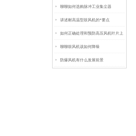
聊聊如何选购脉冲工业集尘器
讲述耐高温型鼓风机的*要点
如何正确处理和预防高压风机叶片上
聊聊鼓风机该如何降噪
的刮痕？
防爆风机有什么发展前景