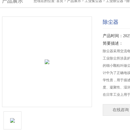
产品展示
您现在的位置:
首页
>
产品展示
>
工业集尘器
>
工业除尘器
>除
除尘器
产品时间：2025-
简要描述：
除尘器采用交流
工业除尘所涉及
的细小颗粒叫做
计中为了正确地
学性质，用于描
度、凝聚性、湿
在日常工业上用
在线咨询