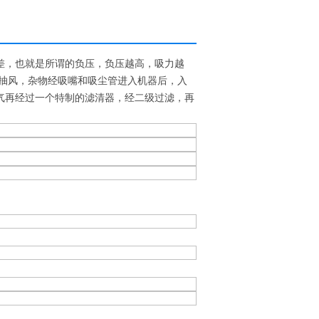
差，也就是所谓的负压，负压越高，吸力越
行抽风，杂物经吸嘴和吸尘管进入机器后，入
气再经过一个特制的滤清器，经二级过滤，再